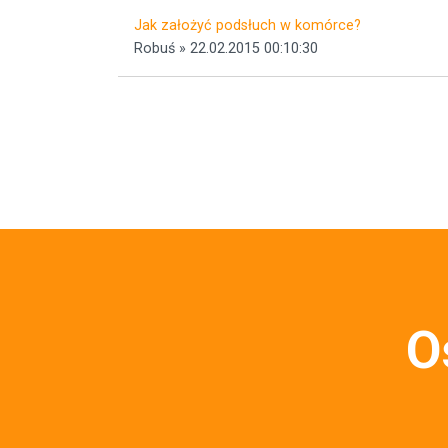
Jak założyć podsłuch w komórce?
Robuś » 22.02.2015 00:10:30
O