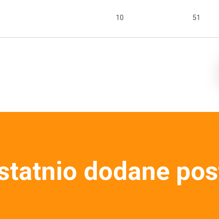
10
51
statnio dodane pos