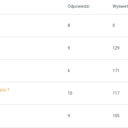
Odpowiedzi
Wyświet
8
0
9
129
6
171
rto ?
10
117
9
105