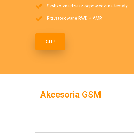
Szybko znajdziesz odpowiedzi na tematy.
Przystosowane RWD + AMP.
GO !
Akcesoria GSM