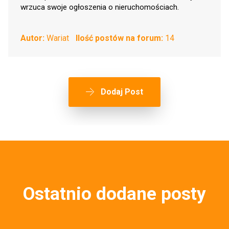
wrzuca swoje ogłoszenia o nieruchomościach.
Autor:
Wariat
Ilość postów na forum:
14
Dodaj Post
Ostatnio dodane posty