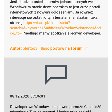
Jeśli chodzi o osiedla domów jednorodzinnych we
Wrocławiu w stanie deweloperskim to jest dużo portali
internetowych z nowymi ogłoszeniami. Ja również
interesuje się ostatnio tym tematem i znalazłam taką
stronkę
https://villare.pl/mieszkania?
search=&keywords=&address=Wrocław&distance=&pri
ce_to=
. Niedługo mamy spotkanie z jednym deweloper.
Autor:
plertoo3
Ilość postów na forum:
11
08.12.2020 07:36:01
Deweloper we Wrocławiu na pewno pomoże Ci znaleźć
mieszkanie Twoich marzeń. Musisz tylko znaleźć