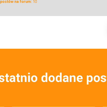
ć postów na forum:
10
statnio dodane pos