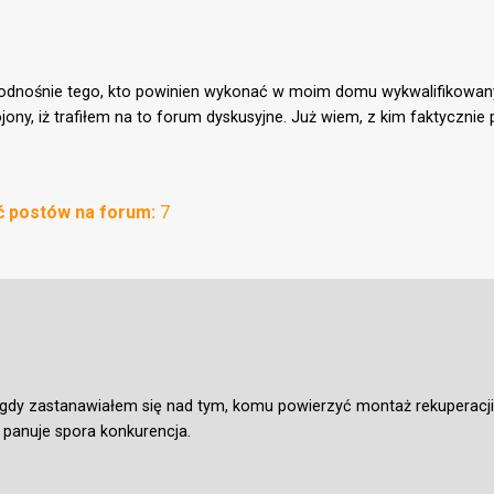
odnośnie tego, kto powinien wykonać w moim domu wykwalifikowany 
ony, iż trafiłem na to forum dyskusyjne. Już wiem, z kim faktyczni
ść postów na forum:
7
gdy zastanawiałem się nad tym, komu powierzyć montaż rekuperacji. 
 panuje spora konkurencja.