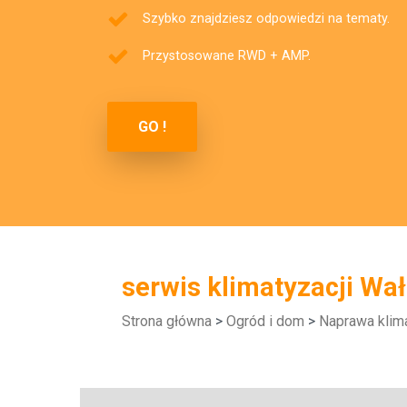
Szybko znajdziesz odpowiedzi na tematy.
Przystosowane RWD + AMP.
GO !
serwis klimatyzacji Wał
Strona główna
>
Ogród i dom
>
Naprawa klima