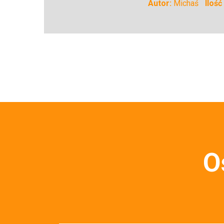
Autor:
Michaś
Iloś
O