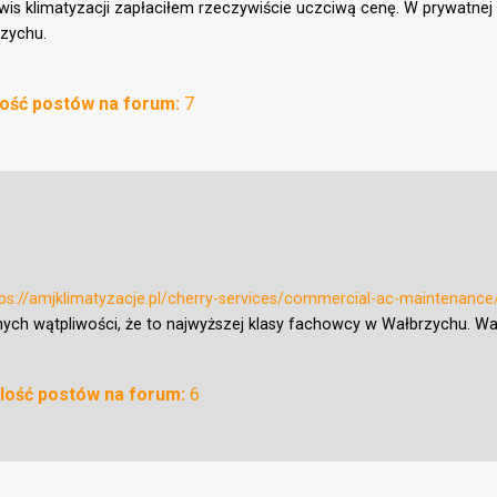
erwis klimatyzacji zapłaciłem rzeczywiście uczciwą cenę. W prywat
rzychu.
lość postów na forum:
7
tps://amjklimatyzacje.pl/cherry-services/commercial-ac-maintenance
ych wątpliwości, że to najwyższej klasy fachowcy w Wałbrzychu. Wa
Ilość postów na forum:
6