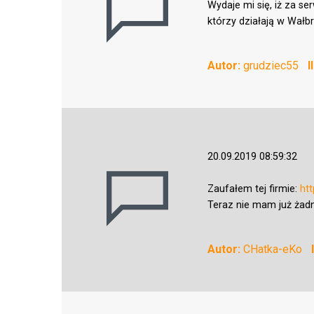
Wydaje mi się, iż za s
którzy działają w Wałb
Autor:
grudziec55
I
20.09.2019 08:59:32
Zaufałem tej firmie:
ht
Teraz nie mam już żadn
Autor:
CHatka-eKo