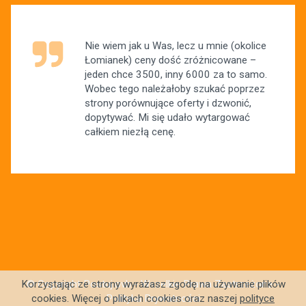
Nie wiem jak u Was, lecz u mnie (okolice
Łomianek) ceny dość zróżnicowane –
jeden chce 3500, inny 6000 za to samo.
Wobec tego należałoby szukać poprzez
strony porównujące oferty i dzwonić,
dopytywać. Mi się udało wytargować
całkiem niezłą cenę.
© Copyright Postuj.ovh - Wszelkie Prawa Zastrzeżone -
Korzystając ze strony wyrażasz zgodę na używanie plików
Polityka Prywatności
cookies. Więcej o plikach cookies oraz naszej
polityce