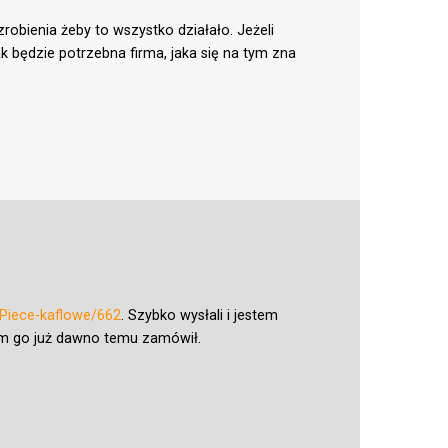
bienia żeby to wszystko działało. Jeżeli
 tak będzie potrzebna firma, jaka się na tym zna
c/Piece-kaflowe/662
. Szybko wysłali i jestem
bym go już dawno temu zamówił.