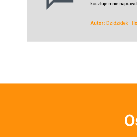
kosztuje mnie naprawd
Autor:
Dzidzidek
Il
O